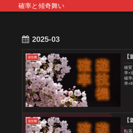
確率と傾奇舞い
2025-03
【
遊技機
確変
率+
確率
率×
【
遊技機
転落