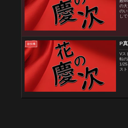
殿M
の大
のい
して
P真
遊技機
Vス
転の
1/
スト