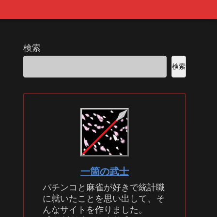
検索
検索
一箇の武士
パチンコと麻雀が好きで統計職
に就いたことを思い出して、そ
んなサイトを作りました。