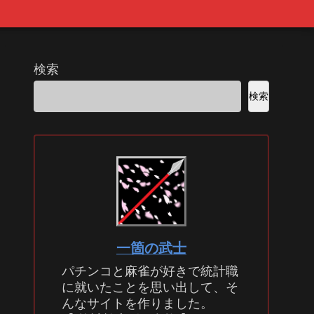
検索
検索
一箇の武士
パチンコと麻雀が好きで統計職
に就いたことを思い出して、そ
んなサイトを作りました。