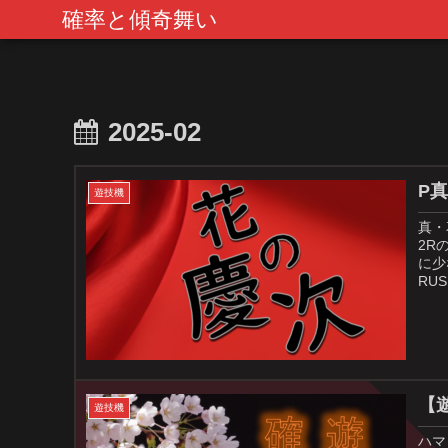
確率と傾奇舞い
2025-02
P真
遊技機
真・
2R
に少
RU
【
遊技機
ハマ